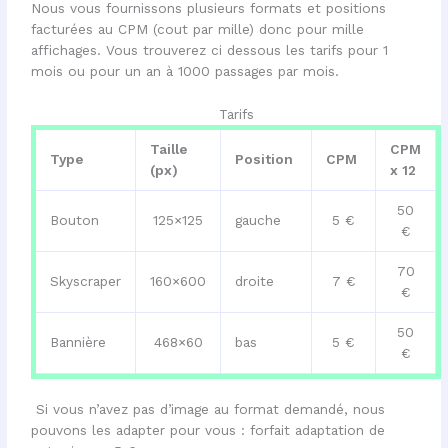
Nous vous fournissons plusieurs formats et positions
facturées au CPM (cout par mille) donc pour mille
affichages. Vous trouverez ci dessous les tarifs pour 1
mois ou pour un an à 1000 passages par mois.
Tarifs
Taille
CPM
Type
Position
CPM
(px)
x 12
50
Bouton
125×125
gauche
5 €
€
70
Skyscraper
160×600
droite
7 €
€
50
Bannière
468×60
bas
5 €
€
Si vous n’avez pas d’image au format demandé, nous
pouvons les adapter pour vous : forfait adaptation de